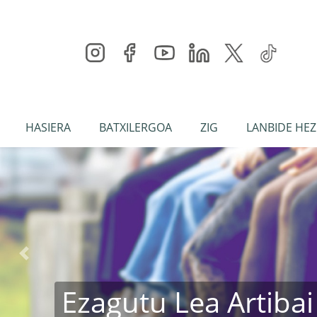
HASIERA
BATXILERGOA
ZIG
LANBIDE HEZ
Aurrekoa
Ezagutu Lea Artibai