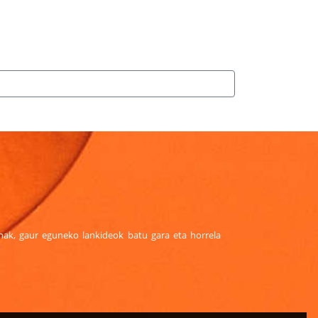
sonak, gaur eguneko lankideok batu gara eta horrela