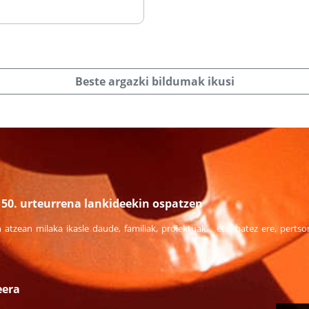
Beste argazki bildumak ikusi
50. urteurrena lankideekin ospatzen
n atzean milaka ikasle daude, familiak, proiektuak... eta, batez ere, pert
eera