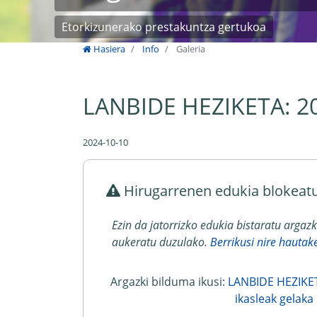
Etorkizunerako prestakuntza gertukoa
Hasiera
Info
Galeria
LANBIDE HEZIKETA: 202
2024-10-10
Hirugarrenen edukia blokeat
Ezin da jatorrizko edukia bistaratu argaz
aukeratu duzulako.
Berrikusi nire hautak
Argazki bilduma ikusi:
LANBIDE HEZIKET
ikasleak gelaka