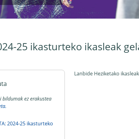
4-25 ikasturteko ikasleak ge
Lanbide Heziketako ikasleak 
uta
ki bildumak ez erakustea
eta.
A: 2024-25 ikasturteko