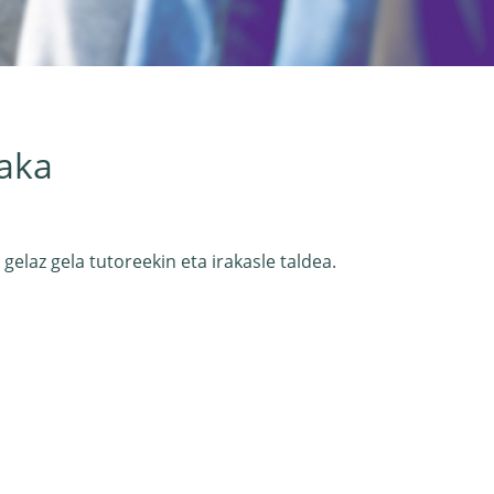
laka
gelaz gela tutoreekin eta irakasle taldea.