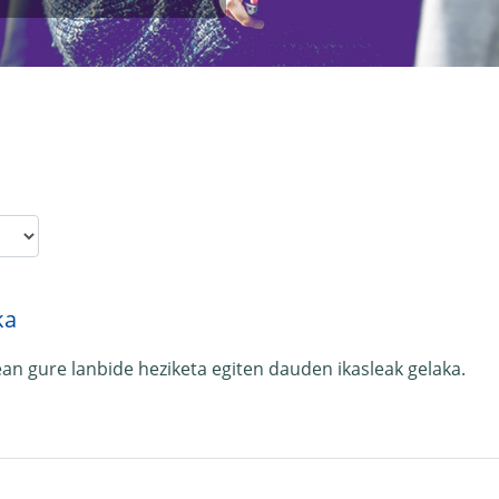
ka
ean gure lanbide heziketa egiten dauden ikasleak gelaka.