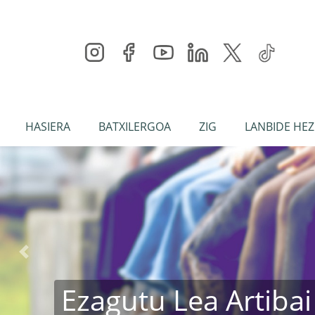
HASIERA
BATXILERGOA
ZIG
LANBIDE HEZ
Aurrekoa
Ezagutu Lea Artibai