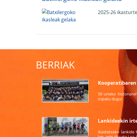
2025-26 ikasturt
BERRIAK
Kooperatibaren 
50 urteko historiare
ospatu dugu!
Lankideekin irt
Ikastetxeko lankide 
km, egin dituzte Lea-