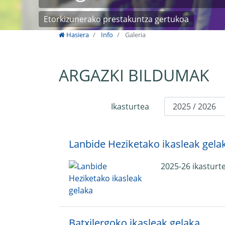
Etorkizunerako prestakuntza gertukoa
Hasiera
Info
Galeria
ARGAZKI BILDUMAK
Ikasturtea
Lanbide Heziketako ikasleak gela
2025-26 ikasturt
Batxilergoko ikasleak gelaka