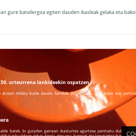
ean gure batxilergoa egiten dauden ikasleak gelaka eta bakoi
50. urteurrena lankideekin ospatzen
n atzean milaka ikasle daude, familiak, proiektuak... eta, batez ere, pert
eera
talde batek, bi gurpilen gainean ikasturtea agurtzea pentsatu dute. Marki
CO
Artibai eskualdean zehar. Kirola, giro ona, barreak eta lagunartea ikasturtea