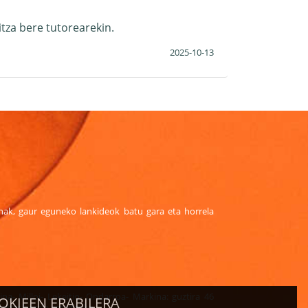
tza bere tutorearekin.
2025-10-13
sonak, gaur eguneko lankideok batu gara eta horrela
na- Milloi- Lekeitio- Ondarroa- Markina: guztira 46
OKIEEN ERABILERA
 behar bezala amaitzeko.