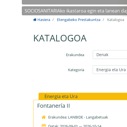
SOCIOSANITARIAko ikastaroa egin eta lanean d
Hasiera
Etengabeko Prestakuntza
Katalogoa
KATALOGOA
Erakundea
Kategoria
Energia eta Ura
Fontanería II
Erakundea: LANBIDE - Langabetuak
Datak: 2026-09-01 --- 2026-10-14