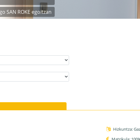
ago SAN ROKE egoitzan
SOLDADURA ik
Hizkuntza: Gaz
Matrikula: 100