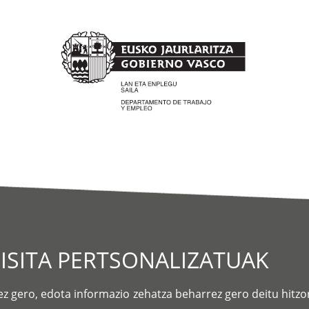
BISITA PERTSONALIZATUAK
ez gero, edota informazio zehatza beharrez gero deitu hitz