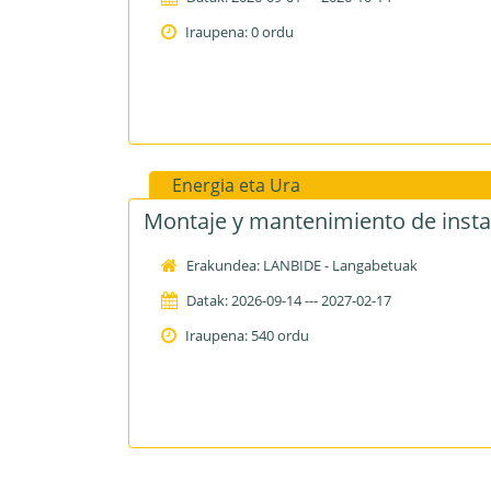
Iraupena: 0 ordu
Energia eta Ura
Montaje y mantenimiento de instal
Erakundea: LANBIDE - Langabetuak
Datak: 2026-09-14 --- 2027-02-17
Iraupena: 540 ordu