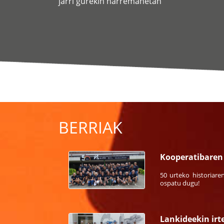
jarri gurekin harremanetan
BERRIAK
Kooperatibaren 
50 urteko historiare
ospatu dugu!
Lankideekin irt