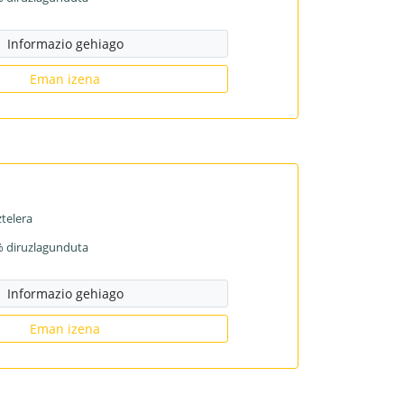
Informazio gehiago
Eman izena
telera
% diruzlagunduta
Informazio gehiago
Eman izena