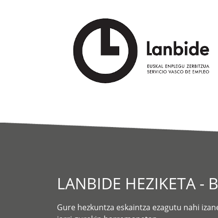
LANBIDE HEZIKETA - 
Gure hezkuntza eskaintza ezagutu nahi izan