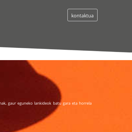
kontaktua
sonak, gaur eguneko lankideok batu gara eta horrela