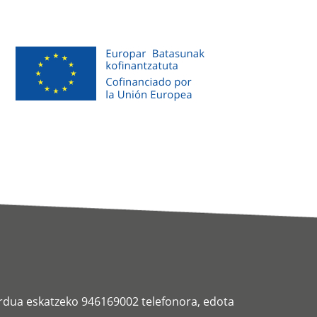
ordua eskatzeko 946169002 telefonora, edota