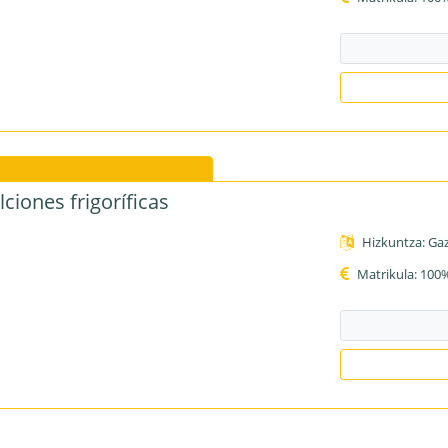
ciones frigoríficas
Hizkuntza: Gaz
Matrikula: 100