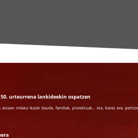
50. urteurrena lankideekin ospatzen
n atzean milaka ikasle daude, familiak, proiektuak... eta, batez ere, pert
eera