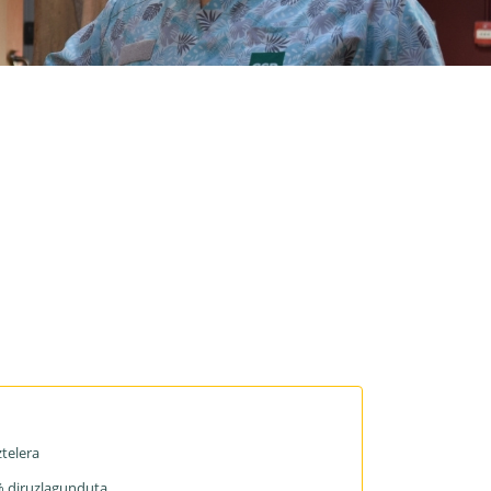
astaroa egin eta lanean dago SAIZAR enpresan
telera
% diruzlagunduta