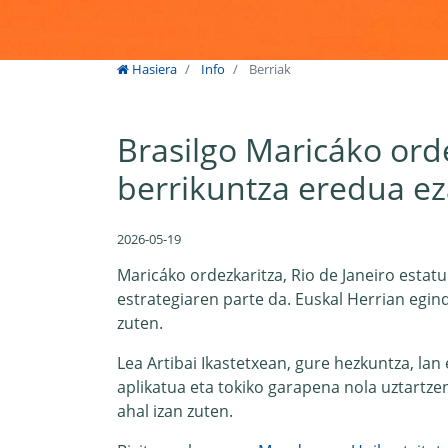
Hasiera
Info
Berriak
Brasilgo Maricáko ord
berrikuntza eredua e
2026-05-19
Maricáko ordezkaritza, Rio de Janeiro esta
estrategiaren parte da. Euskal Herrian egi
zuten.
Lea Artibai Ikastetxean, gure hezkuntza, la
aplikatua eta tokiko garapena nola uztartze
ahal izan zuten.