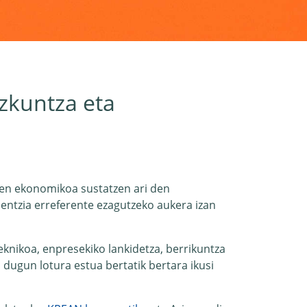
zkuntza eta
pen ekonomikoa sustatzen ari den
entzia erreferente ezagutzeko aukera izan
eknikoa, enpresekiko lankidetza, berrikuntza
dugun lotura estua bertatik bertara ikusi