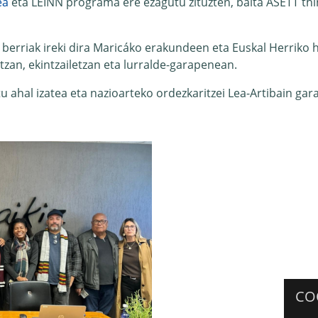
ea
eta LEINN programa ere ezagutu zituzten, baita ASETT thi
berriak ireki dira Maricáko erakundeen eta Euskal Herriko h
zan, ekintzailetzan eta lurralde-garapenean.
tu ahal izatea eta nazioarteko ordezkaritzei Lea-Artibain g
CO