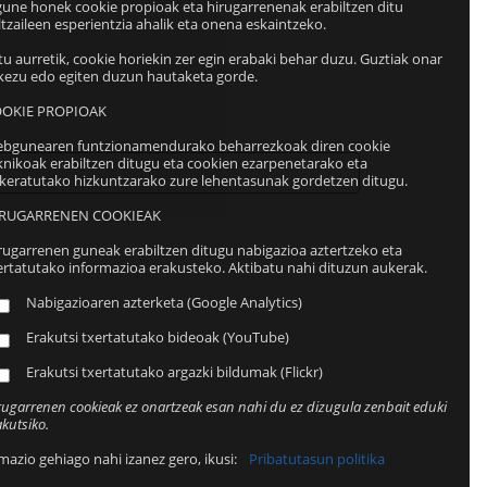
ne honek cookie propioak eta hirugarrenenak erabiltzen ditu
ltzaileen esperientzia ahalik eta onena eskaintzeko.
itu aurretik, cookie horiekin zer egin erabaki behar duzu. Guztiak onar
kezu edo egiten duzun hautaketa gorde.
OKIE PROPIOAK
bgunearen funtzionamendurako beharrezkoak diren cookie
knikoak erabiltzen ditugu eta cookien ezarpenetarako eta
keratutako hizkuntzarako zure lehentasunak gordetzen ditugu.
RUGARRENEN COOKIEAK
rugarrenen guneak erabiltzen ditugu nabigazioa aztertzeko eta
ertatutako informazioa erakusteko. Aktibatu nahi dituzun aukerak.
Nabigazioaren azterketa (Google Analytics)
Erakutsi txertatutako bideoak (YouTube)
Erakutsi txertatutako argazki bildumak (Flickr)
rugarrenen cookieak ez onartzeak esan nahi du ez dizugula zenbait eduki
akutsiko.
mazio gehiago nahi izanez gero, ikusi:
Pribatutasun politika