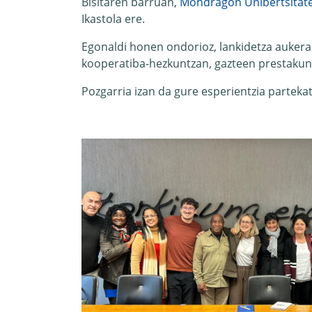
Bisitaren barruan,
Mondragon Unibertsitat
Ikastola ere.
Egonaldi honen ondorioz, lankidetza aukera 
kooperatiba-hezkuntzan, gazteen prestakunt
Pozgarria izan da gure esperientzia parteka