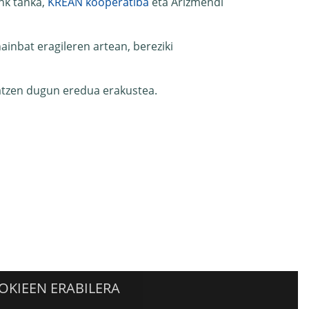
nk tanka,
KREAN kooperatiba
eta Arizmendi
ainbat eragileren artean, bereziki
aratzen dugun eredua erakustea.
OKIEEN ERABILERA