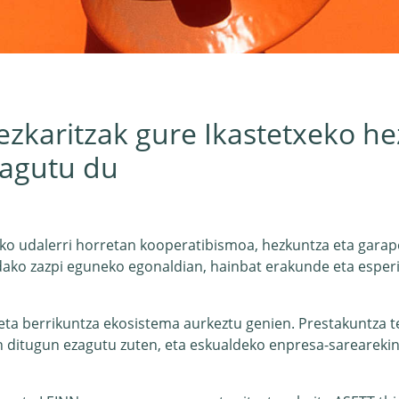
ezkaritzak gure Ikastetxeko he
zagutu du
tuko udalerri horretan kooperatibismoa, hezkuntza eta gara
ndako zazpi eguneko egonaldian, hainbat erakunde eta esperi
n eta berrikuntza ekosistema aurkeztu genien. Prestakuntza t
n ditugun ezagutu zuten, eta eskualdeko enpresa-sarearekin 