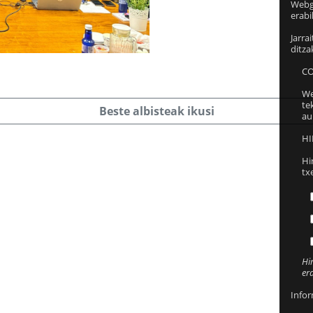
Webgu
erabi
Jarra
ditza
CO
We
te
Beste albisteak ikusi
au
HI
Hi
tx
Hi
er
Infor