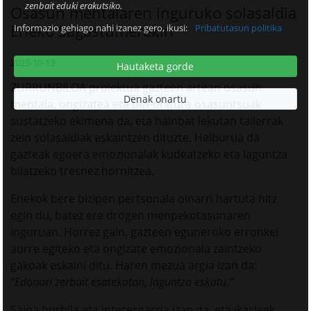
zenbait eduki erakutsiko.
Osasun mentalaren inguruko solasaldia
Eneko Sagastumerekin
Informazio gehiago nahi izanez gero, ikusi:
Pribatutasun politika
2025-10-13
Hautaketa gorde
ZURRUNBILOA proiektua gazteen artean osasun
Denak onartu
mentala, ongizatea eta bizi-ohitura osasuntsuak
sustatzeko ekimena da, eta hainbat lekutan tailerrak
zein solasaldiak eskaintzen dituzte. Helburua da
gazteak egoera emozionalak kudeatzeko eta laguntza
bilatzeko tresnez hornitzea.
Enekok bere bizipen pertsonala oinarri hartuta hitz
egin du, batez ere drogen menpekotasunaren
inguruan. Horrez gain, gazteen eguneroko erronkei
aurre egiteko eta ongizate emozionala zaintzeko
gakoak eskaini ditu. Haren mezua argia izan da:
“Edonori zerbait esatekotan, laguntza eskatu.”
Saioa hurbila eta interesgarria izan da, eta ikasleek