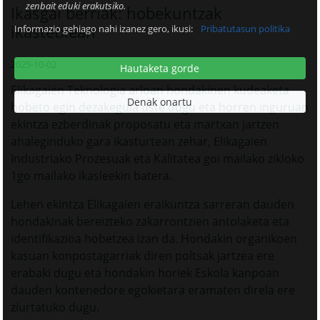
zenbait eduki erakutsiko.
Ikasgai berriak: hobekuntzak
ikastetxean
Informazio gehiago nahi izanez gero, ikusi:
Pribatutasun politika
2025-10-02
Hautaketa gorde
Elikagaien Teknologia arloan hondakinen kudeaketa
Denak onartu
hobeto egin dezakegula uste dugu eta horren inguruan
ekintza ezberdinak proposatu eta martxan jartzen
ahaleginduko gara ikasturtean zehar, Elikagaien
Industriako Prozesuak eta Kalitatea goi mailako zikloko
1go mailako ikasleekin batera.
Lehen ekintza Elikagaien eraikuntza sarreran dauden
hondakinak bereizteko zakarrontzien antolaketa eta
identifikazioa hobetzea izan da. Hondakin organikoen
kasuan konpostagarriak diren poltsak jartzea ere
erabaki dugu eta hondakin horiek Eskola kanpoan
dauden kontenedore egokietara eramaten direla ere
ziurtatuko dugu.